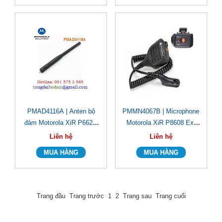
PMAD4116A | Anten bộ
PMMN4067B | Microphone
đàm Motorola XiR P6620i
Motorola XiR P8608 Ex/
VHF
P8668 Ex
Liên hệ
Liên hệ
Trang đầu
Trang trước
1
2
Trang sau
Trang cuối