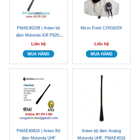
PMAE4022B | Anten bộ
Micro Entel CXR16/DX
đàm Motorola XiR P8200
UHF
Liên hệ
Liên hệ
PMAE4082A | Anten Bộ
Anten bộ đàm Analog
đàm Motorola UHF
Motorola UHF, PMAE4016