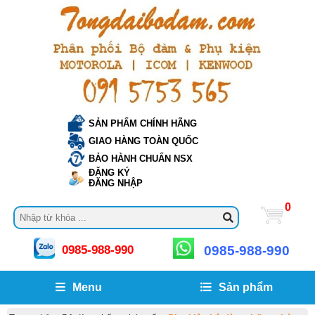
SẢN PHẨM CHÍNH HÃNG
GIAO HÀNG TOÀN QUỐC
BẢO HÀNH CHUẨN NSX
ĐĂNG KÝ
ĐĂNG NHẬP
0
0985-988-990
0985-988-990
Menu
Sản phẩm