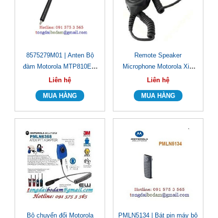
8575279M01 | Anten Bộ
Remote Speaker
đàm Motorola MTP810Ex/
Microphone Motorola XiR
MTP850Ex UHF
P8668/ XiR P8668i
Liên hệ
Liên hệ
(PMMN4040A)
Bộ chuyển đổi Motorola
PMLN5134 | Bát pin máy bộ