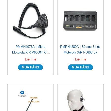
PMMN4076A | Micro
PMPN4289A | Bộ sạc 6 hộc
Motorola XiR P6600i/ XiR
Motorola XiR P8608 Ex
P6620i
Liên hệ
Liên hệ