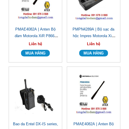
PMAE4082A | Anten Bộ
PMPN4289A | Bộ sạc đa
đàm Motorola XiR P8668
hộc Impres Motorola XiR
Ex UHF
P8660i/ P8668i
Liên hệ
Liên hệ
Bao da Entel DX-IS series,
PMAE4082A | Anten Bộ