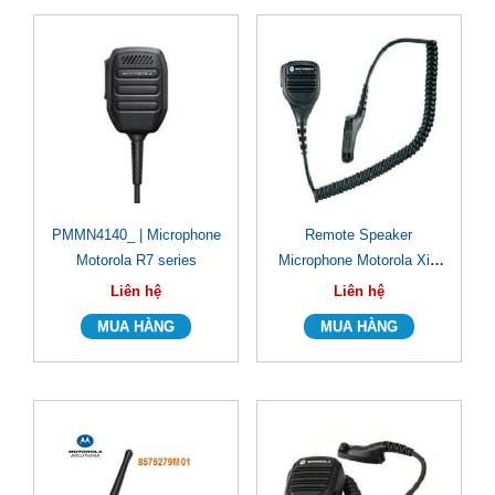
PMMN4140_ | Microphone
Remote Speaker
Motorola R7 series
Microphone Motorola XiR
P8660/ XiR P8660i
Liên hệ
Liên hệ
(PMMN4040A)