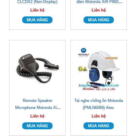
CLCDX2 (Non-Display)
đàm Motorola XiR P8608
Ex UHF
Liên hệ
Liên hệ
Remote Speaker
Tai nghe chống ồn Motorola
Microphone Motorola XiR
(PMLN6089) Atex
P8600/ XiR P8600i
Liên hệ
Liên hệ
(PMMN4040A)