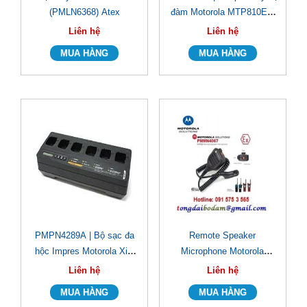
(PMLN6368) Atex
đàm Motorola MTP810Ex/
MTP850Ex
Liên hệ
Liên hệ
PMPN4289A | Bộ sạc đa
Remote Speaker
hộc Impres Motorola XiR
Microphone Motorola
P6600i/ P6620ii
PMMN4067 Atex
Liên hệ
Liên hệ