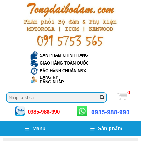
SẢN PHẨM CHÍNH HÃNG
GIAO HÀNG TOÀN QUỐC
BẢO HÀNH CHUẨN NSX
ĐĂNG KÝ
ĐĂNG NHẬP
0
0985-988-990
0985-988-990
Menu
Sản phẩm