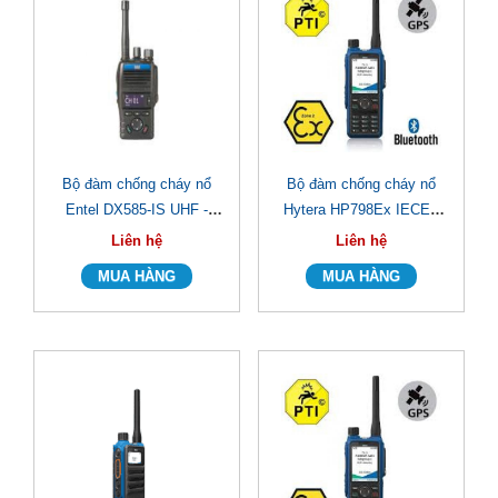
Bộ đàm chống cháy nổ
Bộ đàm chống cháy nổ
Entel DX585-IS UHF -
Hytera HP798Ex IECEx
Tongdaibodam.com
Tongdaibodam
Liên hệ
Liên hệ