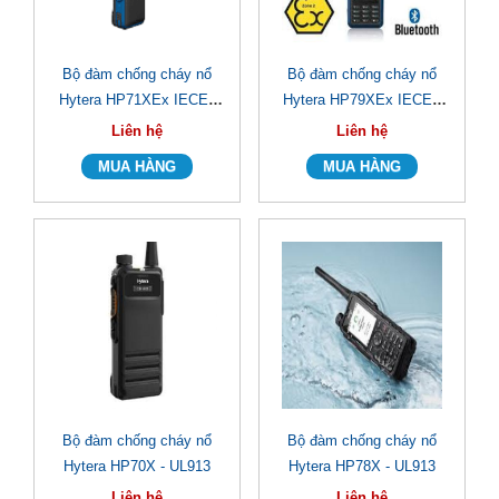
Bộ đàm chống cháy nổ
Bộ đàm chống cháy nổ
Hytera HP71XEx IECEx
Hytera HP79XEx IECEx
Tongdaibodam
Tongdaibodam
Liên hệ
Liên hệ
Bộ đàm chống cháy nổ
Bộ đàm chống cháy nổ
Hytera HP70X - UL913
Hytera HP78X - UL913
Liên hệ
Liên hệ