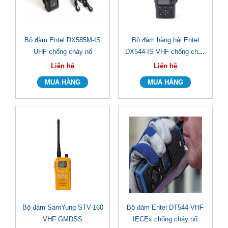
Bộ đàm Entel DX585M-IS
Bộ đàm hàng hải Entel
UHF chống cháy nổ
DX544-IS VHF chống cháy
nổ
Liên hệ
Liên hệ
Bộ đàm SamYung STV-160
Bộ đàm Entel DT544 VHF
VHF GMDSS
IECEx chống cháy nổ