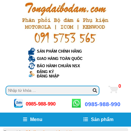
SẢN PHẨM CHÍNH HÃNG
GIAO HÀNG TOÀN QUỐC
BẢO HÀNH CHUẨN NSX
ĐĂNG KÝ
ĐĂNG NHẬP
0
0985-988-990
0985-988-990
Menu
Sản phẩm