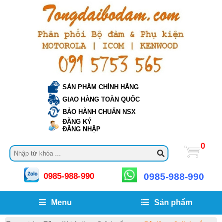
SẢN PHẨM CHÍNH HÃNG
GIAO HÀNG TOÀN QUỐC
BẢO HÀNH CHUẨN NSX
ĐĂNG KÝ
ĐĂNG NHẬP
0
0985-988-990
0985-988-990
Menu
Sản phẩm