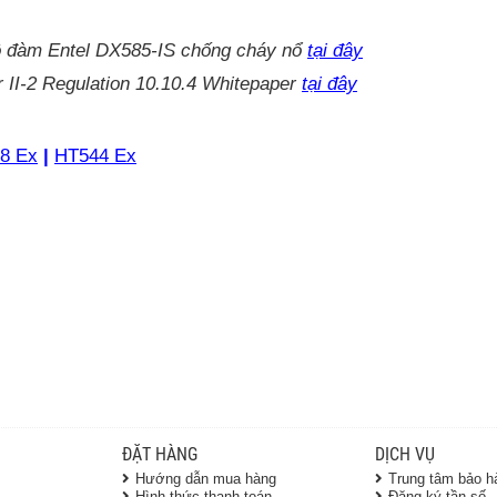
 đàm Entel DX585-IS chống cháy nổ
tại đây
 II-2 Regulation 10.10.4 Whitepaper
tại đây
8 Ex
|
HT544 Ex
ĐẶT HÀNG
DỊCH VỤ
Hướng dẫn mua hàng
Trung tâm bảo h
Hình thức thanh toán
Đăng ký tần số