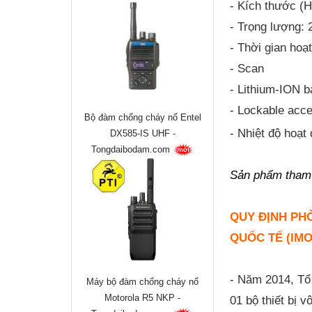
- Kích thước 
- Trọng lượng:
- Thời gian ho
- Scan
- Lithium-ION b
- Lockable acc
Bộ đàm chống cháy nổ Entel
- Nhiệt độ hoạt
DX585-IS UHF -
Tongdaibodam.com
Sản phẩm tham
QUY ĐỊNH PHÒ
QUỐC TẾ (IMO
- Năm 2014, Tổ 
Máy bộ đàm chống cháy nổ
Motorola R5 NKP -
01 bộ thiết bị v