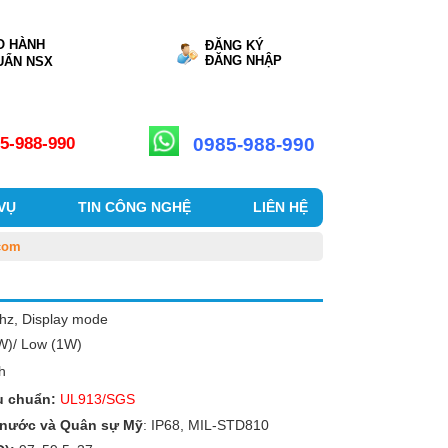
O HÀNH
ĐĂNG KÝ
ĐĂNG NHẬP
UẨN NSX
0985-988-990
5-988-990
 VỤ
TIN CÔNG NGHỆ
LIÊN HỆ
com
hz, Display mode
4W)/ Low (1W)
h
u chuẩn:
UL913/SGS
 nước và Quân sự Mỹ
: IP68, MIL-STD810