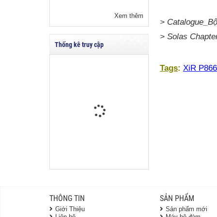
Xem thêm
> Catalogue_Bộ
> Solas Chapter
Thống kê truy cập
Tags
:
XiR P866
THÔNG TIN
SẢN PHẨM
Giới Thiệu
Sản phẩm mới
Liên hệ
Máy bộ đàm