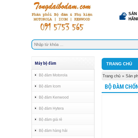
SẢN
HÃN
Máy bộ đàm
TRANG CHỦ
Bộ đàm Motorola
Trang chủ
»
Sản p
BỘ ĐÀM CHỐN
Bộ đàm Icom
Bộ đàm Kenwood
Bộ đàm Hytera
Bộ đàm giá rẻ
Bộ đàm hàng hải