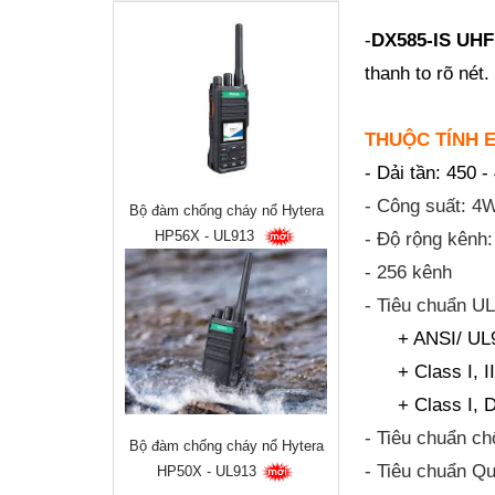
-
DX585-IS
UHF
thanh to rõ nét.
THUỘC TÍNH E
- Dải tần: 450 
- Công suất: 4
Bộ đàm chống cháy nổ Hytera
HP56X - UL913
- Độ rộng kênh:
- 256 kênh
- Tiêu chuẩn U
+ ANSI/ UL
+ Class I, I
+ Class I, 
- Tiêu chuẩn c
Bộ đàm chống cháy nổ Hytera
- Tiêu chuẩn Q
HP50X - UL913