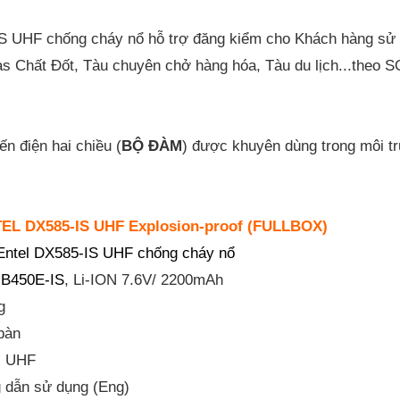
IS UHF chống cháy nổ hỗ trợ đăng kiểm cho Khách hàng sử d
s Chất Đốt, Tàu chuyên chở hàng hóa, Tàu du lịch...theo S
yến điện hai chiều (
BỘ ĐÀM
) được khuyên dùng trong môi trư
EL DX585-IS UHF Explosion-proof (FULLBOX)
Entel DX585-IS UHF chống cháy nổ
B450E-IS
, Li-ION 7.6V/ 2200mAh
g
bàn
el UHF
g dẫn sử dụng (Eng)