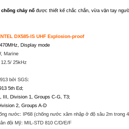
 chống cháy nổ
được thiết kế chắc chắn, vừa vặn tay ngườ
NTEL DX585-IS
UHF
Explosion-proof
- 470MHz, Display mode
W, Marine
 12.5/ 25kHz
L913 bởi SGS:
913 5th Ed;
I, III, Division 1, Groups C-G, T3;
Division 2, Groups A-D
hống nước: IP68 (chống nước xâm nhập ở độ sâu 2m trong 4
uân đội Mỹ: MIL-STD 810 C/D/E/F