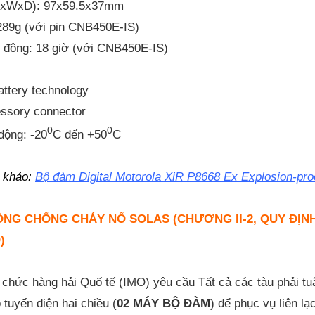
(HxWxD): 97x59.5x37mm
 289g (với pin CNB450E-IS)
ạt động: 18 giờ (với CNB450E-IS)
attery technology
essory connector
0
0
 động: -20
C đến +50
C
 khảo:
Bộ đàm Digital Motorola XiR P8668 Ex Explosion-pro
NG CHỐNG CHÁY NỔ SOLAS (CHƯƠNG II-2, QUY ĐỊNH 
)
chức hàng hải Quố tế (IMO) yêu cầu Tất cả các tàu phải tuân
ô tuyến điện hai chiều (
02
MÁY BỘ ĐÀM
) để phục vụ liên l