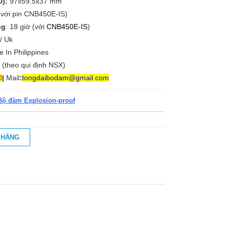
):
97x59.5x37 mm
(với pin CNB450E-IS)
ng
: 18 giờ (với
CNB450E-IS
)
l/ Uk
e In Philippines
 (theo qui định NSX)
0
|
Mail
:
tongdaibodam@gmail.com
Liên
Bộ đàm Explosion-proof
hệ