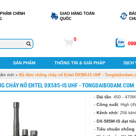
 PHẨM CHÍNH
GIAO HÀNG TOÀN
BẢ
G
QUỐC
CH
0
098
SẢN PHẨM
THÔNG TIN & GIẢI PHÁP
DỊCH
hẩm mới
»
Bộ đàm chống cháy nổ Entel DX585-IS UHF - Tongdaibodam.
G CHÁY NỔ ENTEL DX585-IS UHF - TONGDAIBODAM.COM
-
Dải tần
: 450 - 470M
-
Công suất
: High (
-
Kênh nhớ:
256 kên
-
DX-585M-IS đạt tiê
-
Tiêu chuẩn chống