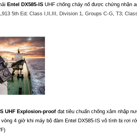
hải
Entel DX585-IS
UHF chống cháy nổ được chứng nhận an 
L913 5th Ed; Class I,II,III, Division 1, Groups C-G, T3; Cla
IS
UHF
Explosion-proof
đạt tiêu chuẩn chống xâm nhập nư
 vòng 4 giờ khi máy bộ đàm Entel DX585-IS vô tình bị rơi r
/F)