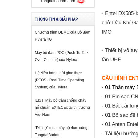
Tongdaibodam.com
- Entel DX585-
THÔNG TIN & GIẢI PHÁP
chở Dầu Khí Ga
IMO
Chương trình DEMO của Bộ đàm
Hytera 4G
- Thiết bị vô tu
Máy bộ đàm POC (Push-To-Talk
tần UHF
Over Cellular) của Hytera
Hệ điều hành thời gian thực
CẤU HÌNH ENT
(RTOS - Real Time Operating
- 01 Thân máy 
System) của Hytera
- 01 Pin sạc
CN
[LIST] Máy bộ đàm chống cháy
- 01 Bát cài lưn
nổ chuẩn EX IECEx tại thị trường
- 01 Bộ sạc để 
Việt Nam
- 01 Anten Ent
"Đi chợ" mua máy bộ đàm cùng
- Tài liệu hướn
TongdaiBodam