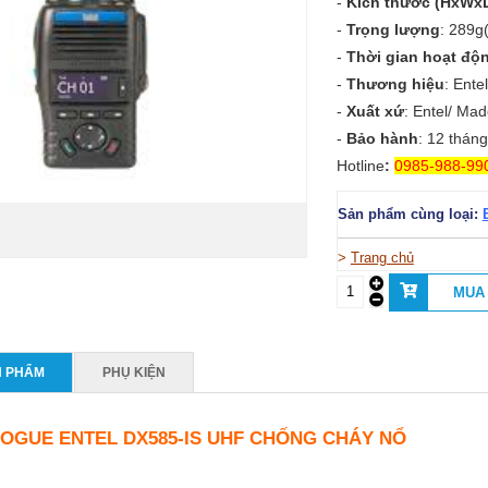
-
Kích thước (HxWxD
-
Trọng lượng
: 289g
-
Thời gian hoạt độ
-
Thương hiệu
: Ente
-
Xuất xứ
: Entel/ Mad
-
Bảo hành
: 12 tháng
Hotline
:
0985-988-99
Sản phẩm cùng loại:
>
Trang chủ
N PHẨM
PHỤ KIỆN
OGUE ENTEL DX585-IS UHF CHỐNG CHÁY NỔ