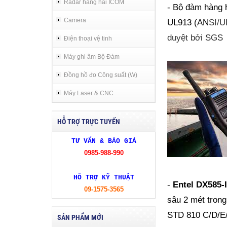
Radar hàng hải ICOM
- Bộ đàm hàng 
Camera
UL913
(AN
SI/U
duyệt bởi SGS
Điện thoại vệ tinh
Máy ghi âm Bộ Đàm
Đồng hồ đo Công suất (W)
Máy Laser & CNC
HỖ TRỢ TRỰC TUYẾN
TƯ VẤN & BÁO GIÁ
0985-988-990
HỖ TRỢ KỸ THUẬT
-
Entel DX585-
09-1575-3565
sâu 2 mét trong
STD 810 C/D/E
SẢN PHẨM MỚI