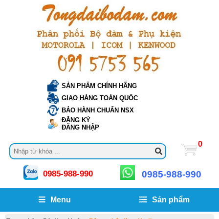
SẢN PHẨM CHÍNH HÃNG
GIAO HÀNG TOÀN QUỐC
BẢO HÀNH CHUẨN NSX
ĐĂNG KÝ
ĐĂNG NHẬP
0
0985-988-990
0985-988-990
Menu
Sản phẩm