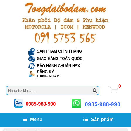
SẢN PHẨM CHÍNH HÃNG
GIAO HÀNG TOÀN QUỐC
BẢO HÀNH CHUẨN NSX
ĐĂNG KÝ
ĐĂNG NHẬP
0
0985-988-990
0985-988-990
Menu
Sản phẩm