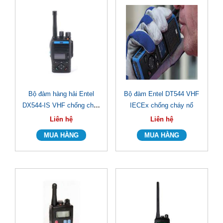
Bộ đàm hàng hải Entel
Bộ đàm Entel DT544 VHF
DX544-IS VHF chống cháy
IECEx chống cháy nổ
nổ
Liên hệ
Liên hệ