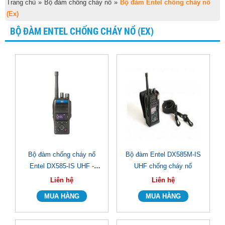
Trang chủ
»
Bộ đàm chống cháy nổ
»
Bộ đàm Entel chống cháy nổ
(Ex)
BỘ ĐÀM ENTEL CHỐNG CHÁY NỔ (EX)
Bộ đàm chống cháy nổ
Bộ đàm Entel DX585M-IS
Entel DX585-IS UHF -
UHF chống cháy nổ
Tongdaibodam.com
Liên hệ
Liên hệ