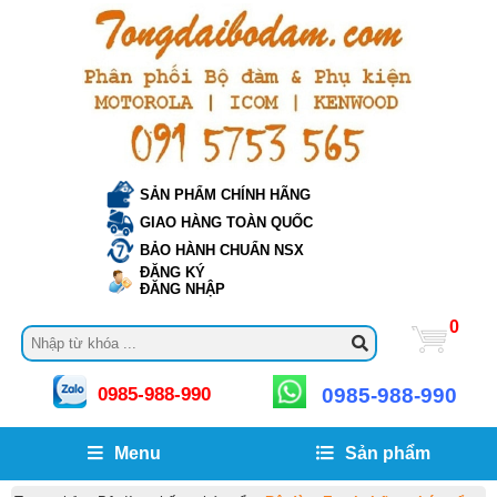
SẢN PHẨM CHÍNH HÃNG
GIAO HÀNG TOÀN QUỐC
BẢO HÀNH CHUẨN NSX
ĐĂNG KÝ
ĐĂNG NHẬP
0
0985-988-990
0985-988-990
Menu
Sản phẩm