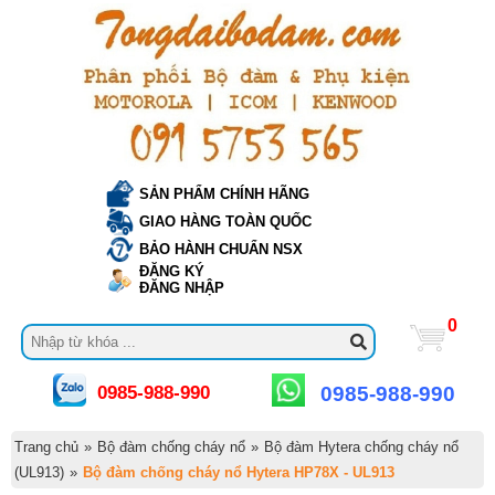
SẢN PHẨM CHÍNH HÃNG
GIAO HÀNG TOÀN QUỐC
BẢO HÀNH CHUẨN NSX
ĐĂNG KÝ
ĐĂNG NHẬP
0
0985-988-990
0985-988-990
Trang chủ
»
Bộ đàm chống cháy nổ
»
Bộ đàm Hytera chống cháy nổ
(UL913)
»
Bộ đàm chống cháy nổ Hytera HP78X - UL913