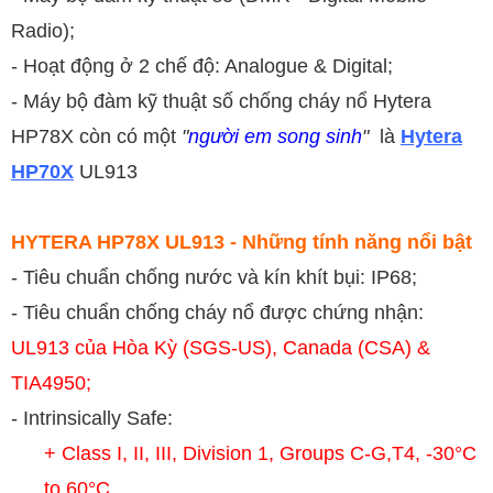
Radio);
- Hoạt động ở 2 chế độ: Analogue & Digital;
- Máy bộ đàm kỹ thuật số chống cháy nổ Hytera
HP78X còn có một
"
người em song sinh
"
là
Hytera
HP70
X
UL913
HYTERA HP78X UL913 - Những tính năng nổi bật
- Tiêu chuẩn chống nước và kín khít bụi: IP68;
- Tiêu chuẩn chống cháy nổ được chứng nhận:
UL913 của Hòa Kỳ (SGS-US), Canada (CSA) &
TIA4950;
- Intrinsically Safe:
+ Class I, II, III, Division 1, Groups C-G,T4, -30°C
to 60°C