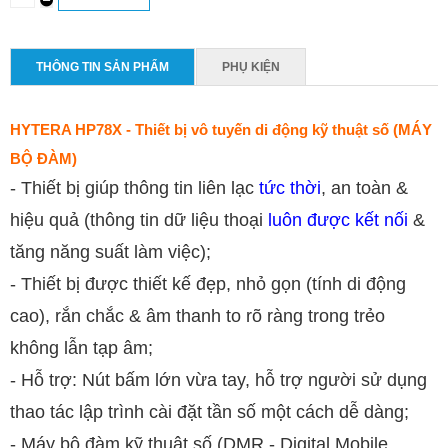
THÔNG TIN SẢN PHẨM
PHỤ KIỆN
HYTERA HP78X - Thiết bị vô tuyến di động kỹ thuật số (MÁY
BỘ ĐÀM)
- Thiết bị giúp thông tin liên lạc
tức thời
, an toàn &
hiệu quả (thông tin dữ liệu thoại
luôn được kết nối
&
tăng năng suất làm việc);
- Thiết bị được thiết kế đẹp, nhỏ gọn (tính di động
cao), rắn chắc & âm thanh to rõ ràng trong trẻo
không lẫn tạp âm;
- Hỗ trợ: Nút bấm lớn vừa tay, hỗ trợ người sử dụng
thao tác lập trình cài đặt tần số một cách dễ dàng;
- Máy bộ đàm kỹ thuật số (DMR - Digital Mobile