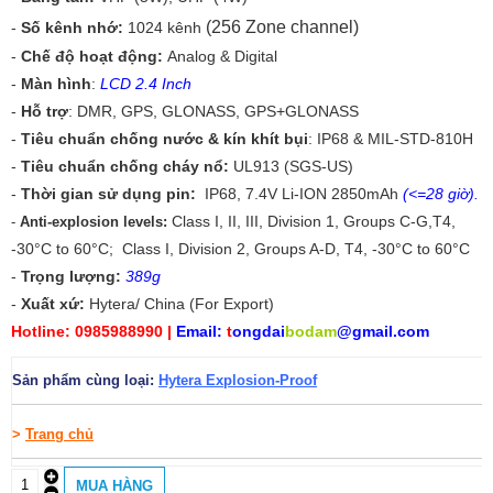
(256 Zone channel)
-
Số kênh nhớ:
1024 kênh
-
Chế độ hoạt động:
Analog & Digital
-
Màn hình
:
LCD 2.4 Inch
-
Hỗ trợ
: DMR, GPS, GLONASS, GPS+GLONASS
-
Tiêu chuẩn chống nước & kín khít bụi
: IP68 & MIL-STD-810H
-
Tiêu chuẩn chống cháy nổ:
UL913 (SGS-US)
-
Thời gian sử dụng pin:
IP68, 7.4V Li-ION 2850mAh
(<=28 giờ).
Class I, II, III, Division 1, Groups C-G,T4,
-
Anti-explosion levels:
-30°C to 60°C; Class I, Division 2, Groups A-D, T4, -30°C to 60°C
-
Trọng lượng
:
389g
-
Xuất xứ:
Hytera/ China (For Export)
Hotline: 0985988990 |
Email:
t
ongdai
bodam
@gmail.com
Sản phẩm cùng loại:
Hytera Explosion-Proof
>
Trang chủ