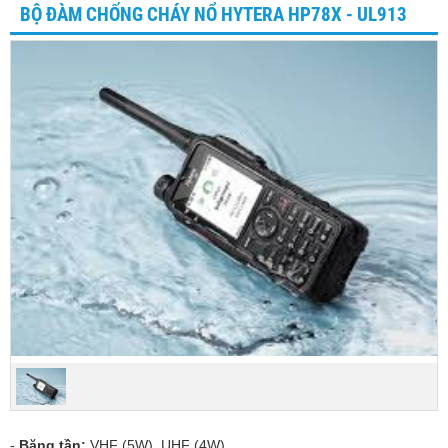
BỘ ĐÀM CHỐNG CHÁY NỔ HYTERA HP78X - UL913
-
Băng tần:
VHF (5W), UHF (4W)