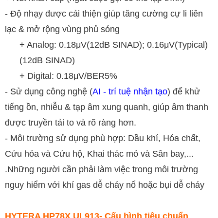
- Độ nhạy được cải thiện giúp tăng cường cự li liên
lạc & mở rộng vùng phủ sóng
+ Analog: 0.18μV(12dB SINAD); 0.16μV(Typical)
(12dB SINAD)
+ Digital: 0.18μV/BER5%
- Sử dụng công nghệ (
AI - trí tuệ nhận tạo
) để khử
tiếng ồn, nhiễu & tạp âm xung quanh, giúp âm thanh
được truyền tải to và rõ ràng hơn.
- Môi trường sử dụng phù hợp: Dầu khí, Hóa chất,
Cứu hỏa và Cứu hộ, Khai thác mỏ và Sân bay,...
.Những người cần phải làm việc trong môi trường
nguy hiểm với khí gas dễ cháy nổ hoặc bụi dễ cháy
HYTERA HP78X UL913- Cấu hình tiêu chuẩn