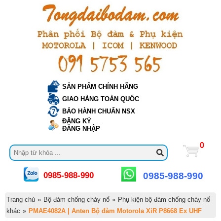
SẢN PHẨM CHÍNH HÃNG
GIAO HÀNG TOÀN QUỐC
BẢO HÀNH CHUẨN NSX
ĐĂNG KÝ
ĐĂNG NHẬP
0
0985-988-990
0985-988-990
Trang chủ
»
Bộ đàm chống cháy nổ
»
Phụ kiện bộ đàm chống cháy nổ
khác
»
PMAE4082A | Anten Bộ đàm Motorola XiR P8668 Ex UHF