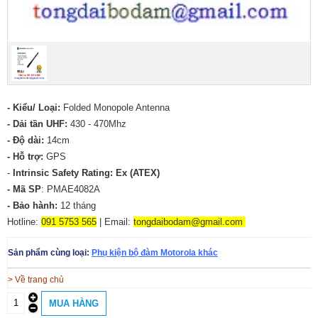
- Kiểu/ Loại:
Folded Monopole Antenna
- Dải tần UHF:
430 - 470Mhz
- Độ dài:
14cm
- Hỗ trợ:
GPS
-
Intrinsic Safety Rating: Ex (ATEX)
- Mã SP
: PMAE4082A
- Bảo hành:
12 tháng
Hotline:
091 5753 565
| Email:
tongdaibodam@gmail.com
Sản phẩm cùng loại:
Phụ kiện bộ đàm Motorola khác
> Về trang chủ