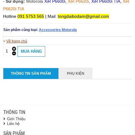
-
Sử dụng:
Motorola
XiR P6600i
,
XiR P6620i
,
XiR P6600i TIA
,
XiR
P6620i TIA
Hotline
091 5753 565
| Mail:
tongdaibodam@gmail.com
Sản phẩm cùng loại:
Accessories Motorola
>
Về trang chủ
THÔNG TIN SẢN PHẨM
PHỤ KIỆN
THÔNG TIN
Giới Thiệu
Liên hệ
SẢN PHẨM