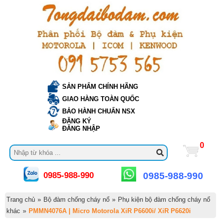
SẢN PHẨM CHÍNH HÃNG
GIAO HÀNG TOÀN QUỐC
BẢO HÀNH CHUẨN NSX
ĐĂNG KÝ
ĐĂNG NHẬP
0
0985-988-990
0985-988-990
Trang chủ
»
Bộ đàm chống cháy nổ
»
Phụ kiện bộ đàm chống cháy nổ
khác
»
PMMN4076A | Micro Motorola XiR P6600i/ XiR P6620i