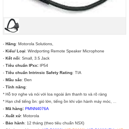
-
Hãng
: Motorola Solutions,
-
Kiểu/ Loại
: Windporting Remote Speaker Microphone
-
Kết nối
: Small, 3.5 Jack
-
Tiêu chuẩn IPxx:
IP54
-
Tiêu chuẩn Intrinsic Safety Rating
: TIA
-
Mầu sắc
: Đen
-
Tính năng
:
* Hỗ trợ nghe và nói với loa ngoài âm thanh to và rõ ràng
* Hạn chế tiếng ồn: gió lớn, tiếng ồn khi vận hành máy móc, ...
-
Mã hàng:
PMNN4076A
-
Xuất xứ
: Motorola
-
Bảo hành
: 12 tháng (theo tiêu chuẩn NSX)