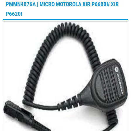
PMMN4076A | MICRO MOTOROLA XIR P6600I/ XIR
P6620I