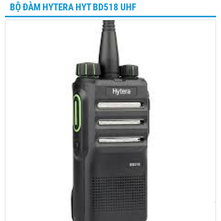
BỘ ĐÀM HYTERA HYT BD518 UHF