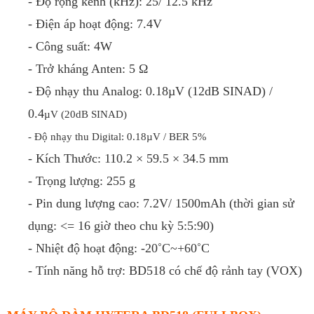
- Độ rộng kênh (kHz): 25/ 12.5 kHz
- Điện áp hoạt động: 7.4V
- Công suất: 4W
- Trở kháng Anten: 5 Ω
- Độ nhạy thu Analog:
0.18µV (12dB SINAD)
/
0.4
µV
(20dB SINAD)
- Độ nhạy thu Digital:
0.18µV / BER 5%
- Kích Thước:
110.2 × 59.5 × 34.5 mm
- Trọng lượng: 255 g
- Pin dung lượng cao: 7.2V/ 1500mAh (thời gian sử
dụng: <= 16 giờ theo chu kỳ 5:5:90)
- Nhiệt độ hoạt động:
-20˚C~+60˚C
- Tính năng hỗ trợ: BD518 có chế độ rảnh tay (VOX)