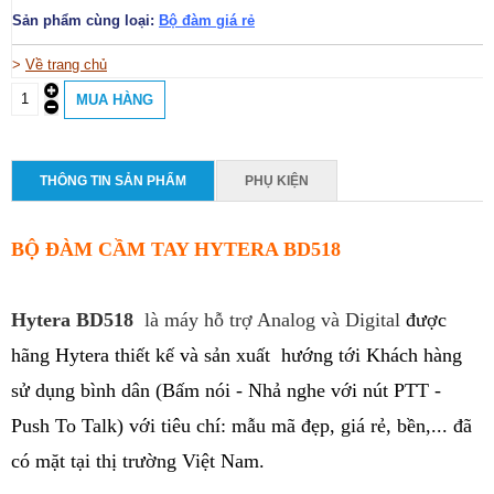
S
ản phẩm cùng loại:
Bộ đàm giá rẻ
>
Về trang chủ
THÔNG TIN SẢN PHẨM
PHỤ KIỆN
BỘ ĐÀM CẦM TAY HYTERA BD518
Hytera BD518
là máy hỗ trợ Analog và Digital
được
hãng Hytera thiết kế và sản xuất hướng tới Khách hàng
sử dụng bình dân (Bấm nói - Nhả nghe với nút PTT -
Push To Talk) với tiêu chí: mẫu mã đẹp, giá rẻ, bền,... đã
có mặt tại thị trường Việt Nam.