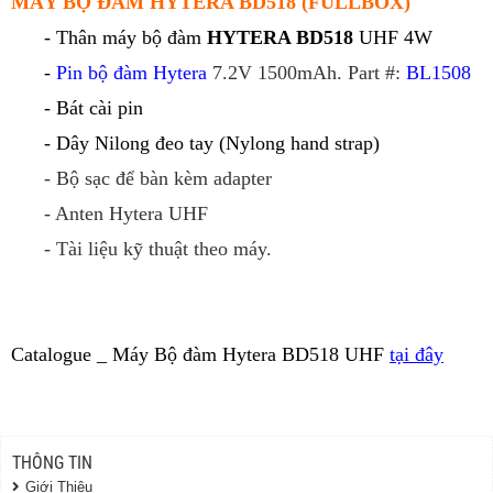
MÁY BỘ ĐÀM HYTERA BD518 (FULLBOX)
- Thân máy bộ đàm
HYTERA BD518
UHF 4W
-
Pin bộ đàm Hytera
7.2V 1500mAh. Part #:
BL1
508
- Bát cài pin
- Dây Nilong đeo tay (Nylong hand strap)
- Bộ sạc để bàn kèm adapter
- Anten Hytera UHF
- Tài liệu kỹ thuật theo máy.
Catalogue _ Máy Bộ đàm Hytera BD518 UHF
tại đây
THÔNG TIN
Giới Thiệu