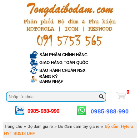
SẢN PHẨM CHÍNH HÃNG
GIAO HÀNG TOÀN QUỐC
BẢO HÀNH CHUẨN NSX
ĐĂNG KÝ
ĐĂNG NHẬP
0
0985-988-990
0985-988-990
Trang chủ
»
Bộ đàm giá rẻ
»
Bộ đàm cầm tay giá rẻ
»
Bộ đàm Hytera
HYT BD518 UHF