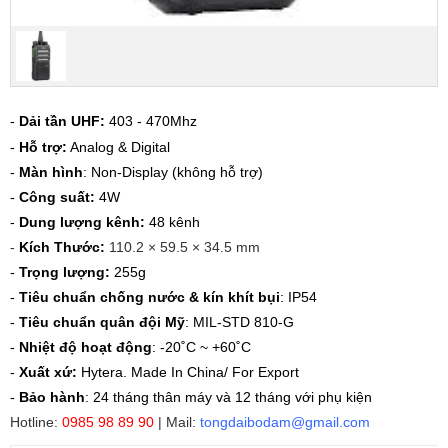
-
Dải tần UHF:
403 - 470Mhz
-
Hỗ trợ:
Analog & Digital
-
Màn hình
: Non-Display (không hỗ trợ)
-
Công suất:
4W
-
Dung lượng kênh:
48 kênh
-
Kích Thước:
110.2 × 59.5 × 34.5 mm
-
Trọng lượng:
255g
-
Tiêu chuẩn chống nước & kín khít bụi
: IP54
-
Tiêu chuẩn quân đội Mỹ
: MIL-STD 810-G
-
Nhiệt độ hoạt động
:
-20˚C ~ +60˚C
-
Xuất xứ:
Hytera. Made In China/ For Export
-
Bảo hành
: 24 tháng thân máy và 12 tháng với phụ kiện
Hotline:
0985 98 89 90
| Mail:
tongdaibodam@gmail.com