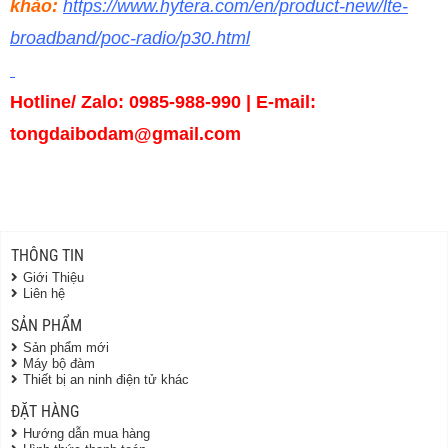
khảo:
https://www.hytera.com/en/product-new/lte-
broadband/poc-radio/p30.html
Hotline/ Zalo: 0985-988-990 | E-mail:
tongdaibodam@gmail.com
THÔNG TIN
Giới Thiệu
Liên hệ
SẢN PHẨM
Sản phẩm mới
Máy bộ đàm
Thiết bị an ninh điện tử khác
ĐẶT HÀNG
Hướng dẫn mua hàng