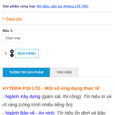
Sản phẩm cùng loại:
Bộ đàm cầm tay Hytera LTE (4G)
>
Trang chủ
Màu 1:
Chọn màu
THÔNG TIN SẢN PHẨM
PHỤ KIỆN
HYTERA P30 LTE - Một số ứng dụng thực tế
-
Ngành Xây dựng
(giám sát, thi công):
Tín hiệu to và
rõ ràng (công trình nhiều tiếng ồn).
-
Ngành Bảo vệ - An ninh
:
Tín hiệu ổn định và Bảo