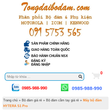
SẢN PHẨM CHÍNH HÃNG
GIAO HÀNG TOÀN QUỐC
BẢO HÀNH CHUẨN NSX
ĐĂNG KÝ
ĐĂNG NHẬP
0
0985-988-990
0985-988-990
Trang chủ
»
Bộ đàm giá rẻ
»
Bộ đàm cầm tay giá rẻ
»
Máy bộ đàm
HYTERA S1 Pro