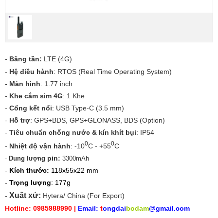
-
Băng tần:
LTE (4G)
-
Hệ điều hành
: RTOS (Real Time Operating System)
-
Màn hình
: 1.77 inch
-
Khe cắm sim 4G
: 1 Khe
-
Cổng kết nổi
: USB Type-C (3.5 mm)
-
Hỗ trợ
: GPS+BDS, GPS+GLONASS, BDS (Option)
-
Tiêu chuẩn chống nước & kín khít bụi
: IP54
0
0
-
Nhiệt độ vận hành
: -10
C - +55
C
pin:
-
Dung lượng
3300mAh
-
Kích thước:
118x55x22 mm
-
Trọng lượng
: 177g
Xuất xứ:
-
Hytera/ China (For Export)
Hotline: 0985988990 |
Email:
t
ongdai
bodam
@gmail.com