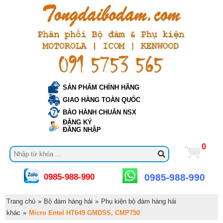
SẢN PHẨM CHÍNH HÃNG
GIAO HÀNG TOÀN QUỐC
BẢO HÀNH CHUẨN NSX
ĐĂNG KÝ
ĐĂNG NHẬP
0
0985-988-990
0985-988-990
Trang chủ
»
Bộ đàm hàng hải
»
Phụ kiện bộ đàm hàng hải
khác
»
Micro Entel HT649 GMDSS, CMP750