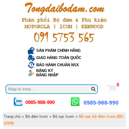
SẢN PHẨM CHÍNH HÃNG
GIAO HÀNG TOÀN QUỐC
BẢO HÀNH CHUẨN NSX
ĐĂNG KÝ
ĐĂNG NHẬP
0
0985-988-990
0985-988-990
Trang chủ
»
Bộ đàm Icom
»
Bộ sạc Icom
»
Bộ sạc bộ đàm Icom (BC-
121N)