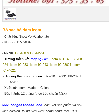
Bộ sạc bộ đàm Icom
-
Nhựa PolyCarbonate
Chất liệu:
-
Nguồn:
15V 900A
BC-160 & BC-145SE
- Mã SP:
-
Tương thích với
máy bộ đàm:
Icom
IC-F14, ICOM IC-
F24, Icom IC-F33, Icom IC-F43, Icom IC-F3021, Icom
IC-F4021
sạc:
BP-230, BP-231, BP-232H,
- Tương thích với pin
BP-232WP
-
Xuất xứ:
Icom. Made In China
-
Bảo hành:
12 tháng (theo tiêu chuẩn NSX)
cam kết sản phẩm và phụ
www.tongdaibodam.com
kiện nguyên đai nguyên kiện; chính hãng; mới 100%