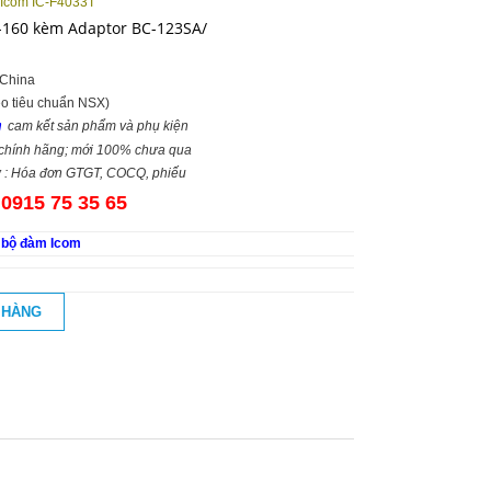
 Icom IC-F4033T
-160 kèm Adaptor BC-123SA/
 China
eo tiêu chuẩn NSX)
cam kết sản phẩm và phụ kiện
m
 chính hãng; mới 100% chưa qua
ừ : Hóa đơn GTGT, COCQ, phiếu
 0915 75 35 65
 bộ đàm Icom