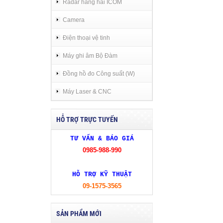
Radar hàng hải ICOM
Camera
Điện thoại vệ tinh
Máy ghi âm Bộ Đàm
Đồng hồ đo Công suất (W)
Máy Laser & CNC
HỖ TRỢ TRỰC TUYẾN
TƯ VẤN & BÁO GIÁ
0985-988-990
HỖ TRỢ KỸ THUẬT
09-1575-3565
SẢN PHẨM MỚI