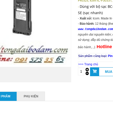
F4032s, Icom IC-F3033T,
Dùng với bộ sạc BC
-
SE (sạc nhanh)
-
Xuất xứ:
Icom. Made In
-
Bảo hành:
12 tháng (th
www.tongdaibodam.co
nguyên đai nguyên kiện;
sử dụng; đầy đủ chứng t
Hot
line
bảo hành,...).
Sản phẩm cùng loại:
Pin
>>> Trang chủ
N PHẨM
PHỤ KIỆN