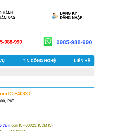
O HÀNH
ĐĂNG KÝ
ĐĂNG NHẬP
UẨN NSX
0985-988-990
5-988-990
 VỤ
TIN CÔNG NGHỆ
LIÊN HỆ
com IC-F4033T
ồi), IP67
bộ đàm
Icom
IC-F3032S, ICOM IC-