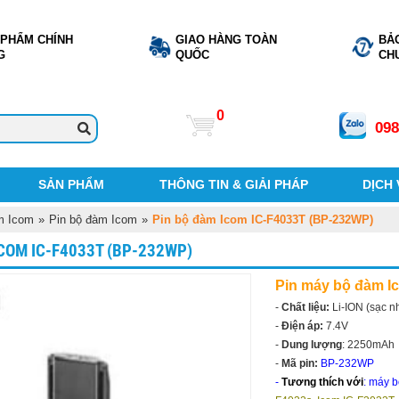
 PHẨM CHÍNH
GIAO HÀNG TOÀN
BẢ
G
QUỐC
CH
0
098
SẢN PHẨM
THÔNG TIN & GIẢI PHÁP
DỊCH
m Icom
»
Pin bộ đàm Icom
»
Pin bộ đàm Icom IC-F4033T (BP-232WP)
COM IC-F4033T (BP-232WP)
Pin máy bộ đàm I
-
Chất liệu:
Li-ION (sạc nh
-
Điện áp:
7.4V
-
Dung lượng
: 2250mAh
-
Mã pin:
BP-232WP
-
Tương thích với
:
máy 