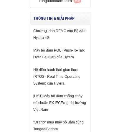
Tongdaibodam.com
THÔNG TIN & GIẢI PHÁP
Chương trình DEMO của Bộ đàm
Hytera 4G
Máy bộ đàm POC (Push-To-Talk
Over Cellular) của Hytera
Hệ điều hành thời gian thực
(RTOS - Real Time Operating
System) của Hytera
[LIST] Máy bộ đàm chống cháy
nổ chuẩn EX IECEx tại thị trường
Việt Nam
"Đi chợ" mua máy bộ đàm cùng
TongdaiBodam