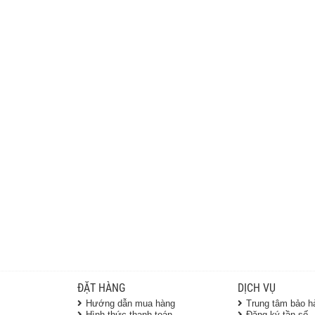
ĐẶT HÀNG
DỊCH VỤ
Hướng dẫn mua hàng
Trung tâm bảo h
Hình thức thanh toán
Đăng ký tần số