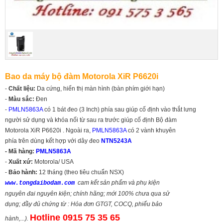
Bao da máy bộ đàm Motorola XiR P6620i
-
Chất liệu:
Da cứng, hiển thị màn hình (bàn phím giới hạn)
-
Màu sắc:
Đen
-
PMLN5863A
có 1 bát đeo (3 Inch) phía sau giúp cố định vào thắt lưng
người sử dụng và khóa nối từ sau ra trước giúp cố định Bộ đàm
Motorola XiR P6620i . Ngoài ra,
PMLN5863A
có 2 vành khuyên
phía trên dùng kết hợp với dây đeo
NTN5243A
- Mã hàng:
PMLN5863A
-
Xuất xứ:
Motorola/ USA
-
Bảo hành:
12 tháng (theo tiêu chuẩn NSX)
cam kết sản phẩm và phụ kiện
www.tongdaibodam.com
nguyên đai nguyên kiện; chính hãng; mới 100% chưa qua sử
dụng; đầy đủ chứng từ : Hóa đơn GTGT, COCQ, phiếu bảo
Hot
line 0915 75 35 65
hành,...).