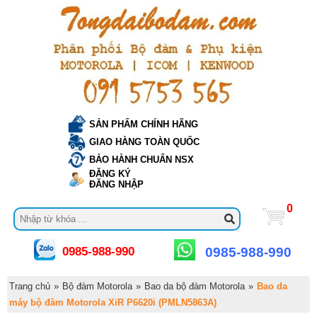
SẢN PHẨM CHÍNH HÃNG
GIAO HÀNG TOÀN QUỐC
BẢO HÀNH CHUẨN NSX
ĐĂNG KÝ
ĐĂNG NHẬP
0
0985-988-990
0985-988-990
Trang chủ
»
Bộ đàm Motorola
»
Bao da bộ đàm Motorola
»
Bao da
máy bộ đàm Motorola XiR P6620i (PMLN5863A)