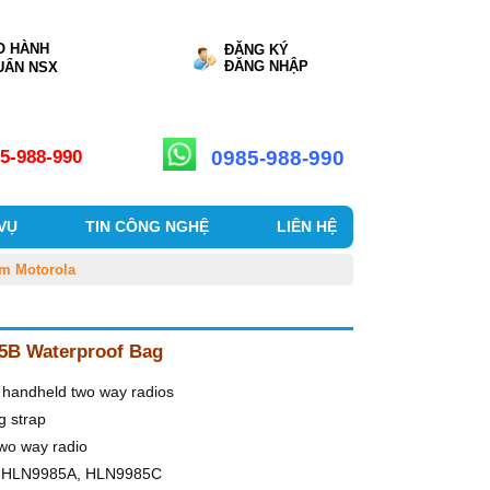
O HÀNH
ĐĂNG KÝ
ĐĂNG NHẬP
UẨN NSX
0985-988-990
5-988-990
 VỤ
TIN CÔNG NGHỆ
LIÊN HỆ
m Motorola
5B Waterproof Bag
 handheld two way radios
g strap
two way radio
 HLN9985A, HLN9985C