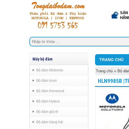
SẢN
HÃN
Máy bộ đàm
TRANG CHỦ
Bộ đàm Motorola
Trang chủ
»
Bộ đàm
HLN9985B |T
Bộ đàm Icom
Bộ đàm Kenwood
Bộ đàm Hytera
Bộ đàm giá rẻ
Bộ đàm hàng hải