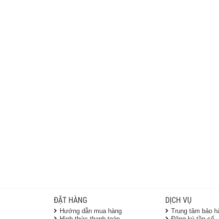
ĐẶT HÀNG
DỊCH VỤ
Hướng dẫn mua hàng
Trung tâm bảo h
Hình thức thanh toán
Đăng ký tần số