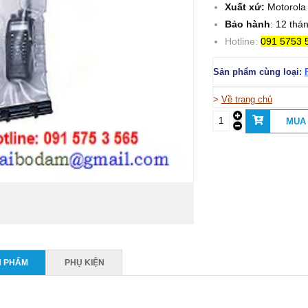
Xuất xứ:
Motorola
Bảo hành
: 12 thá
Hotline:
091 5753 
Sản phẩm cùng loại:
>
Về trang chủ
N PHẨM
PHỤ KIỆN