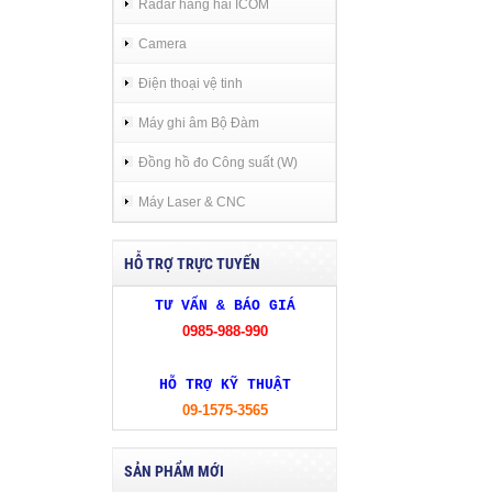
Radar hàng hải ICOM
Camera
Điện thoại vệ tinh
Máy ghi âm Bộ Đàm
Đồng hồ đo Công suất (W)
Máy Laser & CNC
HỖ TRỢ TRỰC TUYẾN
TƯ VẤN & BÁO GIÁ
0985-988-990
HỖ TRỢ KỸ THUẬT
09-1575-3565
SẢN PHẨM MỚI