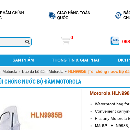
 PHẨM CHÍNH
GIAO HÀNG TOÀN
BẢ
G
QUỐC
CH
0
098
SẢN PHẨM
THÔNG TIN & GIẢI PHÁP
DỊCH
 Motorola
»
Bao da bộ đàm Motorola
»
HLN9985B |Túi chống nước Bộ đà
ÚI CHỐNG NƯỚC BỘ ĐÀM MOTOROLA
Motorola HLN998
Waterproof bag for
Convenient carryin
Fits any Motorola 
Mã SP
: HLN9985,