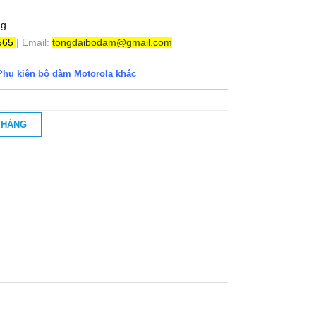
ng
565
| Email:
tongdaibodam@gmail.com
Liên
Phụ kiện bộ đàm Motorola khác
hệ