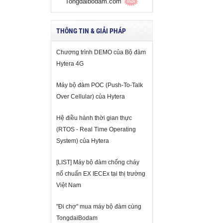
Tongdaibodam.com
THÔNG TIN & GIẢI PHÁP
Chương trình DEMO của Bộ đàm
Hytera 4G
Máy bộ đàm POC (Push-To-Talk
Over Cellular) của Hytera
Hệ điều hành thời gian thực
(RTOS - Real Time Operating
System) của Hytera
[LIST] Máy bộ đàm chống cháy
nổ chuẩn EX IECEx tại thị trường
Việt Nam
"Đi chợ" mua máy bộ đàm cùng
TongdaiBodam