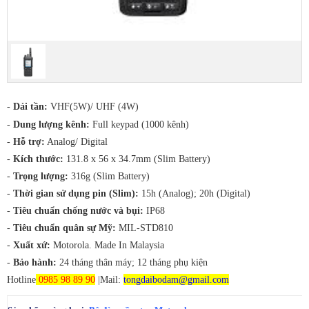
-
Dải tần:
VHF(5W)/ UHF (4W)
-
Dung lượng kênh:
Full keypad (1000 kênh)
-
Hỗ trợ:
Analog/ Digital
-
Kích thước:
131.8 x 56 x 34.7mm (Slim Battery)
-
Trọng lượng:
316g (Slim Battery)
-
Thời gian sử dụng pin (Slim):
15h (Analog); 20h (Digital)
-
Tiêu chuẩn chống nước và bụi:
IP68
-
Tiêu chuẩn quân sự Mỹ:
MIL-STD810
-
Xuất xứ:
Motorola. Made In Malaysia
-
Bảo hành:
24 tháng thân máy; 12 tháng phụ kiện
Hotline
0985 98 89 90
|Mail:
tongdaibodam@gmail.com