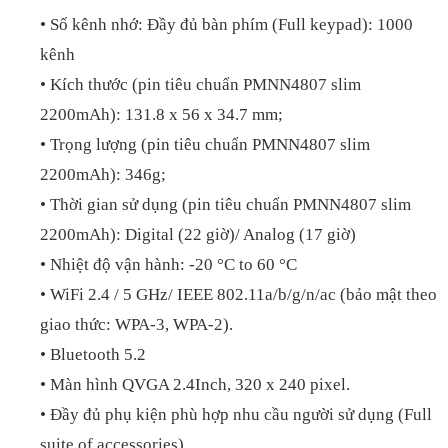
• Số kênh nhớ: Đầy đủ bàn phím (Full keypad): 1000
kênh
• Kích thước (pin tiêu chuẩn PMNN4807 slim
2200mAh):
131.8 x 56 x 34.7 mm;
•
Trọng lượng (
pin tiêu chuẩn PMNN4807 slim
2200mAh):
346g;
•
Thời gian sử dụng
(
pin tiêu chuẩn PMNN4807 slim
2200mAh): Digital (22 giờ)/ Analog (17 giờ)
•
Nhiệt độ vận hành: -20 °C to 60 °C
• WiFi 2.4 / 5 GHz/
IEEE 802.11a/b/g/n/ac
(bảo mật theo
giao thức: WPA-3, WPA-2).
• Bluetooth 5.2
• Màn hình QVGA 2.4Inch, 320 x 240 pixel.
• Đầy đủ phụ kiện phù hợp nhu cầu người sử dụng (Full
suite of accessories)