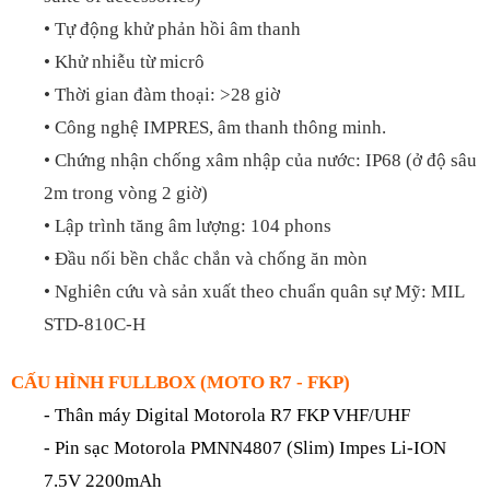
• Tự động khử phản hồi âm thanh
•
Khử nhiễu từ micrô
• Thời gian đàm thoại: >28 giờ
•
Công nghệ IMPRES, âm thanh thông minh.
• Chứng nhận chống xâm nhập của nước: IP68 (ở độ sâu
2m trong vòng 2 giờ)
• Lập trình tăng âm lượng: 104 phons
• Ðầu nối bền chắc chắn và chống ăn mòn
• Nghiên cứu và sản xuất theo chuẩn quân sự Mỹ: MIL
STD-810C-H
CẤU HÌNH FULLBOX (MOTO R7 - FKP)
- Thân máy Digital Motorola R7 FKP VHF/UHF
-
Pin sạc Motorola
PMNN4807 (Slim) Impes Li-ION
7.5V 2200mAh