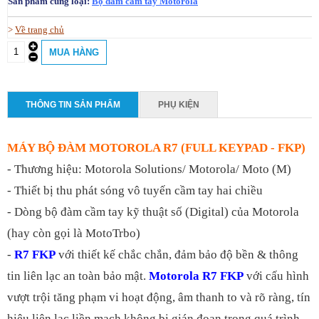
Sản phẩm cùng loại:
Bộ đàm cầm tay Motorola
>
Về trang chủ
THÔNG TIN SẢN PHẨM
PHỤ KIỆN
MÁY BỘ ĐÀM MOTOROLA R7 (FULL KEYPAD - FKP)
- Thương hiệu: Motorola Solutions/ Motorola/ Moto (M)
- Thiết bị thu phát sóng vô tuyến cầm tay hai chiều
- Dòng bộ đàm cầm tay kỹ thuật số (Digital) của Motorola
(hay còn gọi là MotoTrbo)
-
R7 FKP
với thiết kế chắc chắn, đảm bảo độ bền & thông
tin liên lạc an toàn bảo mật.
Motorola R7 FKP
với cấu hình
vượt trội tăng phạm vi hoạt động, âm thanh to và rõ ràng, tín
hiệu liên lạc liền mạch không bị gián đoạn trong quá trình