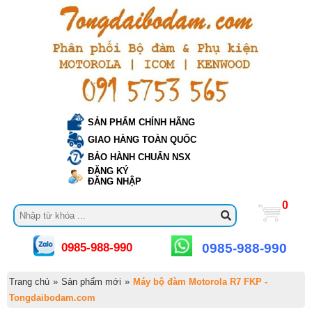
SẢN PHẨM CHÍNH HÃNG
GIAO HÀNG TOÀN QUỐC
BẢO HÀNH CHUẨN NSX
ĐĂNG KÝ
ĐĂNG NHẬP
0
0985-988-990
0985-988-990
Trang chủ
»
Sản phẩm mới
»
Máy bộ đàm Motorola R7 FKP -
Tongdaibodam.com